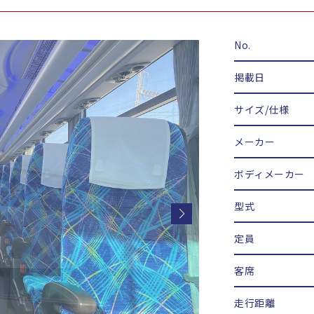
No.
掲載日
サイズ/仕様
メーカー
ボディメーカー
型式
定員
客席
走行距離