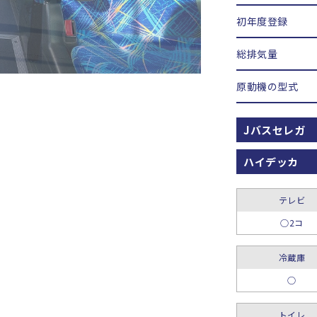
初年度登録
総排気量
原動機の型式
Jバスセレガ
ハイデッカ
テレビ
○2コ
冷蔵庫
○
トイレ