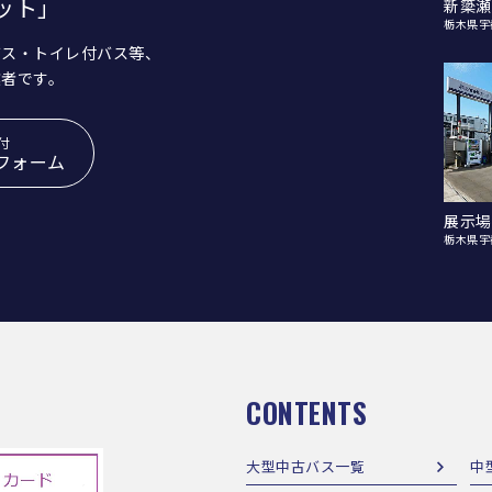
ット」
新簗瀬
栃木県宇
バス・トイレ付バス等、
業者です。
付
フォーム
展示場
栃木県宇
CONTENTS
大型中古バス一覧
中