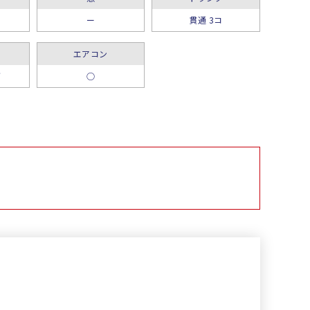
ー
貫通 3コ
エアコン
グ
○