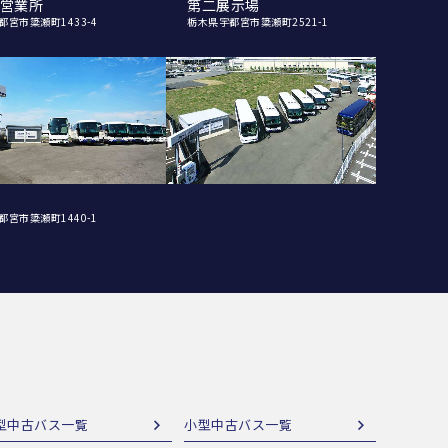
営業所
第二展示場
都宮市簗瀬町1433-4
栃木県宇都宮市簗瀬町2521-1
都宮市簗瀬町1440-1
型中古バス一覧
小型中古バス一覧