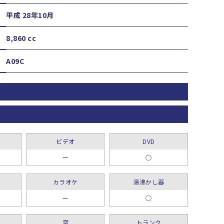
平成 28年10月
8,860 cc
A09C
ビデオ
DVD
ー
○
カラオケ
湯沸かし器
ー
○
窓
トランク