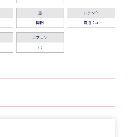
窓
トランク
開閉
貫通 2コ
エアコン
グ
○