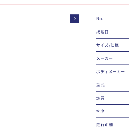
No.
掲載日
サイズ/仕様
メーカー
ボディメーカー
型式
定員
客席
走行距離