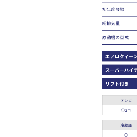
初年度登録
総排気量
原動機の型式
エアロクィー
スーパーハイ
リフト付き
テレビ
○2コ
冷蔵庫
○