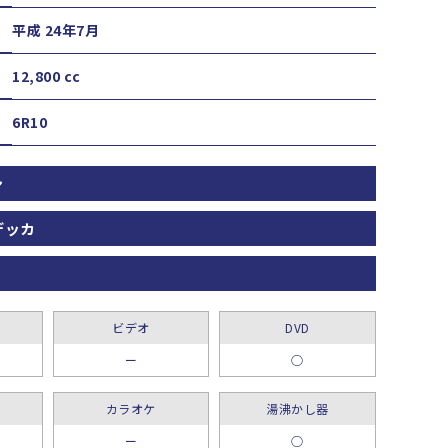
平成 24年7月
12,800 cc
6R10
ン
デッカ
ビデオ
DVD
ー
○
カラオケ
湯沸かし器
ー
○