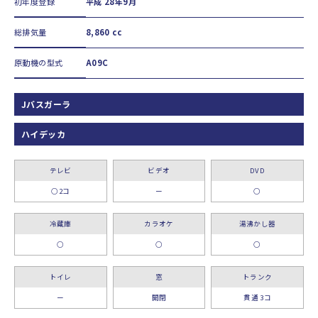
初年度登録
平成 28年9月
総排気量
8,860 cc
原動機の型式
A09C
Jバスガーラ
ハイデッカ
テレビ
ビデオ
DVD
○2コ
ー
○
冷蔵庫
カラオケ
湯沸かし器
○
○
○
トイレ
窓
トランク
ー
開閉
貫通 3コ