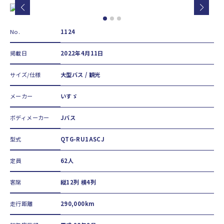
No.
1124
掲載日
2022年4月11日
サイズ/仕様
大型バス / 観光
メーカー
いすゞ
ボディメーカー
Jバス
型式
QTG-RU1ASCJ
定員
62人
客席
縦12列 横4列
走行距離
290,000km