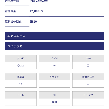
初年度登録
平成 27年10月
総排気量
12,800 cc
原動機の型式
6R10
エアロエース
ハイデッカ
テレビ
ビデオ
DVD
○2コ
ー
○
冷蔵庫
カラオケ
湯沸かし器
○
ー
○
トイレ
窓
トランク
ー
開閉
ー