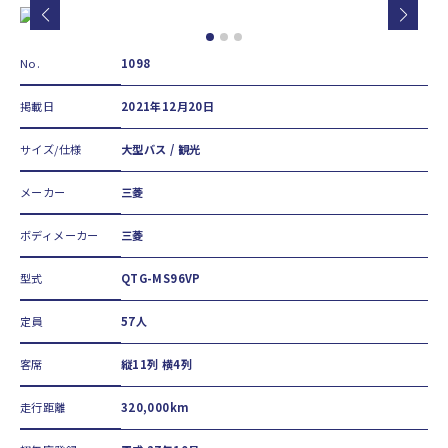
No.
1098
掲載日
2021年12月20日
サイズ/仕様
大型バス / 観光
メーカー
三菱
ボディメーカー
三菱
型式
QTG-MS96VP
定員
57人
客席
縦11列 横4列
走行距離
320,000km