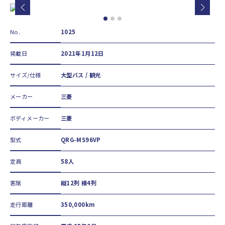
No.
1025
掲載日
2021年1月12日
サイズ/仕様
大型バス / 観光
メーカー
三菱
ボディメーカー
三菱
型式
QRG-MS96VP
定員
58人
客席
縦12列 横4列
走行距離
350,000km