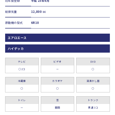
初年度登録
平成 25年6月
総排気量
12,800 cc
原動機の型式
6R10
エアロエース
ハイデッカ
テレビ
ビデオ
DVD
○2コ
ー
○
冷蔵庫
カラオケ
湯沸かし器
○
○
○
トイレ
窓
トランク
ー
開閉
貫通 3コ